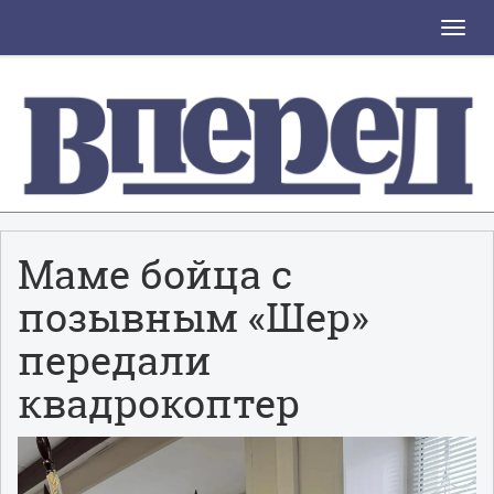
Toggle
naviga
Маме бойца с
позывным «Шер»
передали
квадрокоптер