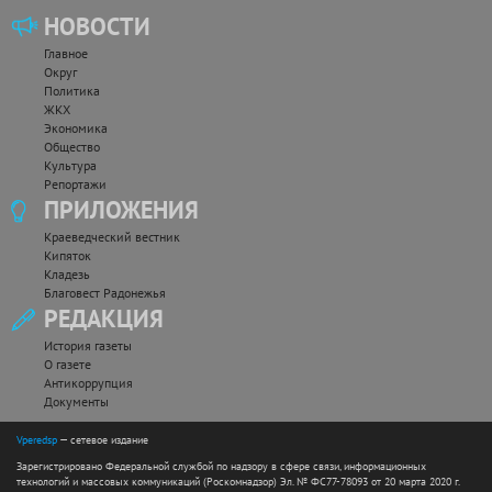
НОВОСТИ
Главное
Округ
Политика
ЖКХ
Экономика
Общество
Культура
Репортажи
ПРИЛОЖЕНИЯ
Краеведческий вестник
Кипяток
Кладезь
Благовест Радонежья
РЕДАКЦИЯ
История газеты
О газете
Антикоррупция
Документы
Vperedsp
— сетевое издание
Зарегистрировано Федеральной службой по надзору в сфере связи, информационных
технологий и массовых коммуникаций (Роскомнадзор) Эл. № ФС77-78093 от 20 марта 2020 г.