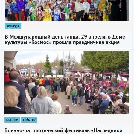
культура
В Международный день танца, 29 апреля, в Доме
культуры «Космос» прошла праздничная акция
«Танцующая весна в ДК Подмосковья»
1
главное
события
Военно‑патриотический фестиваль «Наследники