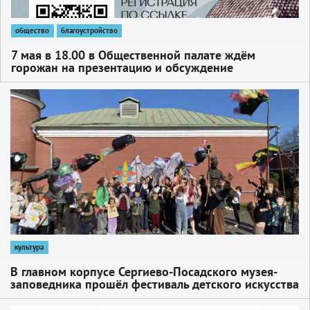
общество
благоустройство
7 мая в 18.00 в Общественной палате ждём
горожан на презентацию и обсуждение
финального проекта благоустройства территории
Блинной горы и горы Волкуша со стороны 1-й
1
Рыбной улицы (Терентьева роща)
культура
В главном корпусе Сергиево-Посадского музея-
заповедника прошёл фестиваль детского искусства
«Артефакты»