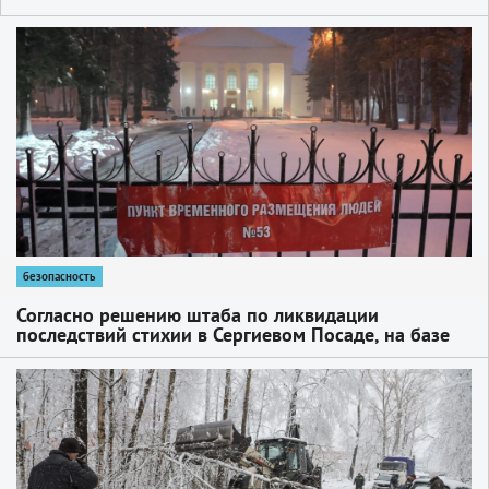
1
безопасность
Согласно решению штаба по ликвидации
последствий стихии в Сергиевом Посаде, на базе
ОДЦ «Октябрь» на Скобяном посёлке развёрнут
пункт временного размещения для жителей
1