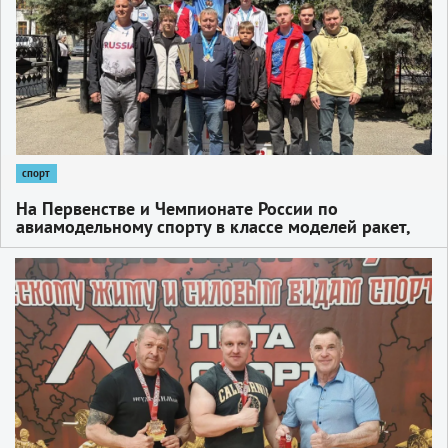
спорт
На Первенстве и Чемпионате России по
авиамодельному спорту в классе моделей ракет,
прошедших в Нальчике с 22 по 30 апреля,
команда Центра «Юность» добилась выдающегося
1
успеха, завоевав титул абсолютных чемпионов