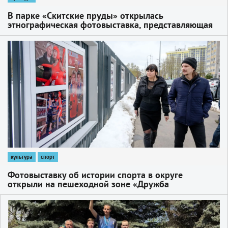
В парке «Скитские пруды» открылась
этнографическая фотовыставка, представляющая
многоликую Россию.
1
культура
спорт
Фотовыставку об истории спорта в округе
открыли на пешеходной зоне «Дружба
поколений» у спорткомплекса «Луч»
1