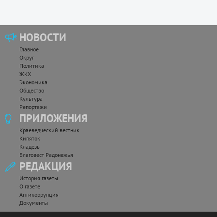
НОВОСТИ
Главное
Округ
Политика
ЖКХ
Экономика
Общество
Культура
Репортажи
ПРИЛОЖЕНИЯ
Краеведческий вестник
Кипяток
Кладезь
Благовест Радонежья
РЕДАКЦИЯ
История газеты
О газете
Антикоррупция
Документы