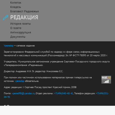
Кипяток
Кладезь
Благовест Радонежья
РЕДАКЦИЯ
История газеты
О газете
Антикоррупция
Документы
Vperedsp
— сетевое издание
Зарегистрировано Федеральной службой по надзору в сфере связи, информационных
технологий и массовых коммуникаций (Роскомнадзор) Эл. № ФС77-78093 от 20 марта 2020 г.
Учредитель: Муниципальное автономное учреждение Сергиево-Посадского городского округа
«Телерадиокомпания «Радонежье».
Директор: Андреева Н.Н. Гл. редактор: Николаева Е.С.
При полном или частичном использовании материалов прямая гиперссылка на
источник
vperedsp
обязательна.
Адрес редакции: г. Сергиев Посад, проспект Красной Армии, 203В
Почта:
vpered90@yandex.ru
, Отдел рекламы:
+7(496)540-48-41
, Телефон редакции:
+7(496)551-
04-95
12+
Сайт разработан web-студией ООО "Простые решения"