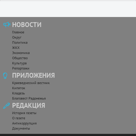
НОВОСТИ
Главное
Округ
Политика
ЖКХ
Экономика
Общество
Культура
Репортажи
ПРИЛОЖЕНИЯ
Краеведческий вестник
Кипяток
Кладезь
Благовест Радонежья
РЕДАКЦИЯ
История газеты
О газете
Антикоррупция
Документы