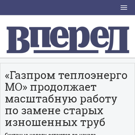
Toggle
naviga
«Газпром теплоэнерго
МО» продолжает
масштабную работу
по замене старых
изношенных труб
Считаные недели остаются до начала