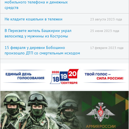
мобильного телефона и денежных
средств
Не кладите кошельки в тележки
23 августа 2023 года
В Пересвете житель Башкирии украл
25 июня 2023 года
велосипед у мужчины из Костромы
15 февраля у деревни Бобошино
17 февраля 2023 года
произошло ДТП со смертельным исходом