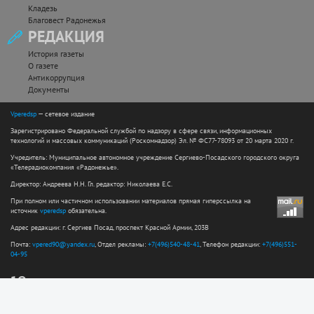
Кладезь
Благовест Радонежья
РЕДАКЦИЯ
История газеты
О газете
Антикоррупция
Документы
Vperedsp
— сетевое издание
Зарегистрировано Федеральной службой по надзору в сфере связи, информационных
технологий и массовых коммуникаций (Роскомнадзор) Эл. № ФС77-78093 от 20 марта 2020 г.
Учредитель: Муниципальное автономное учреждение Сергиево-Посадского городского округа
«Телерадиокомпания «Радонежье».
Директор: Андреева Н.Н. Гл. редактор: Николаева Е.С.
При полном или частичном использовании материалов прямая гиперссылка на
источник
vperedsp
обязательна.
Адрес редакции: г. Сергиев Посад, проспект Красной Армии, 203В
Почта:
vpered90@yandex.ru
, Отдел рекламы:
+7(496)540-48-41
, Телефон редакции:
+7(496)551-
04-95
12+
Сайт разработан web-студией ООО "Простые решения"