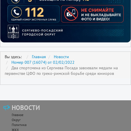
Вы здесь:
Главная
Новости
Номер 007 (16074) от 02/02/2022
Два спортсмена из Сергиева Посада завоевали медали на
первенстве ЦФО по греко-римской борьбе среди юниоров
НОВОСТИ
Главное
Округ
Политика
ЖКХ