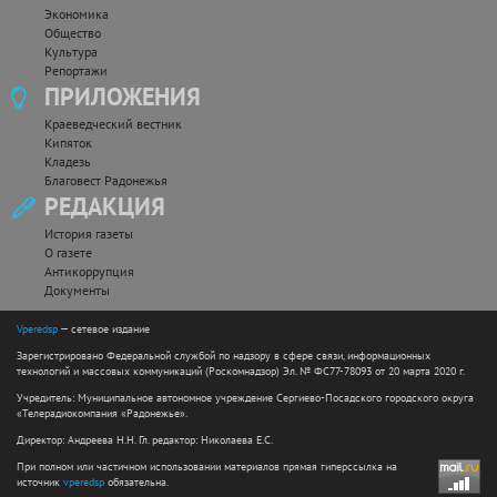
Экономика
Общество
Культура
Репортажи
ПРИЛОЖЕНИЯ
Краеведческий вестник
Кипяток
Кладезь
Благовест Радонежья
РЕДАКЦИЯ
История газеты
О газете
Антикоррупция
Документы
Vperedsp
— сетевое издание
Зарегистрировано Федеральной службой по надзору в сфере связи, информационных
технологий и массовых коммуникаций (Роскомнадзор) Эл. № ФС77-78093 от 20 марта 2020 г.
Учредитель: Муниципальное автономное учреждение Сергиево-Посадского городского округа
«Телерадиокомпания «Радонежье».
Директор: Андреева Н.Н. Гл. редактор: Николаева Е.С.
При полном или частичном использовании материалов прямая гиперссылка на
источник
vperedsp
обязательна.