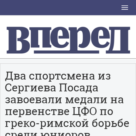
Toggle
naviga
Два спортсмена из
Сергиева Посада
завоевали медали на
первенстве ЦФО по
греко-римской борьбе
среди юниоров