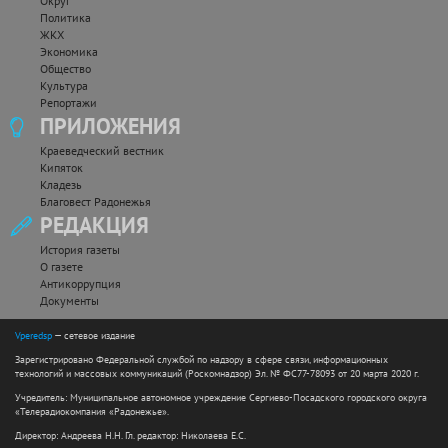
Округ
Политика
ЖКХ
Экономика
Общество
Культура
Репортажи
ПРИЛОЖЕНИЯ
Краеведческий вестник
Кипяток
Кладезь
Благовест Радонежья
РЕДАКЦИЯ
История газеты
О газете
Антикоррупция
Документы
Vperedsp
— сетевое издание
Зарегистрировано Федеральной службой по надзору в сфере связи, информационных
технологий и массовых коммуникаций (Роскомнадзор) Эл. № ФС77-78093 от 20 марта 2020 г.
Учредитель: Муниципальное автономное учреждение Сергиево-Посадского городского округа
«Телерадиокомпания «Радонежье».
Директор: Андреева Н.Н. Гл. редактор: Николаева Е.С.