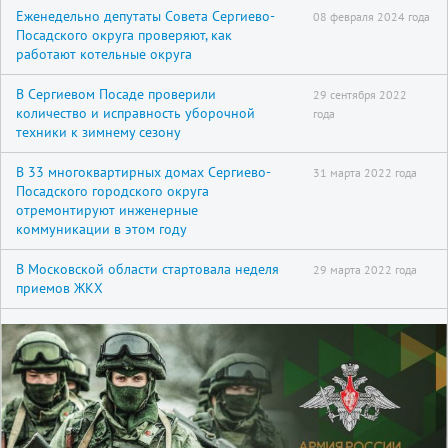
Еженедельно депутаты Совета Сергиево-
08 февраля 2024 года
Посадского округа проверяют, как
работают котельные округа
В Сергиевом Посаде проверили
29 сентября 2022
количество и исправность уборочной
года
техники к зимнему сезону
В 33 многоквартирных домах Сергиево-
31 марта 2022 года
Посадского городского округа
отремонтируют инженерные
коммуникации в этом году
В Московской области стартовала неделя
29 марта 2022 года
приемов ЖКХ