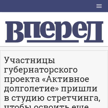
Toggle
naviga
Участницы
губернаторского
проекта «Активное
долголетие» пришли
в студию стретчинга,
чтобы освоить еще