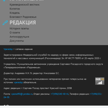
Краеведческий вестник
Кипяток
Кладезь
Благовест Радонежья
РЕДАКЦИЯ
История газеты
О газете
Антикоррупция
Документы
Vperedsp
— сетевое издание
Зарегистрировано Федеральной службой по надзору в сфере связи, информационных
технологий и массовых коммуникаций (Роскомнадзор) Эл. № ФС77-78093 от 20 марта 2020 г.
Учредитель: Муниципальное автономное учреждение Сергиево-Посадского городского округа
«Телерадиокомпания «Радонежье».
Директор: Андреева Н.Н. Гл. редактор: Николаева Е.С.
При полном или частичном использовании материалов прямая гиперссылка на
источник
vperedsp
обязательна.
Адрес редакции: г. Сергиев Посад, проспект Красной Армии, 203В
Почта:
vpered90@yandex.ru
, Отдел рекламы:
+7(496)540-48-41
, Телефон редакции:
+7(496)551-
04-95
12+