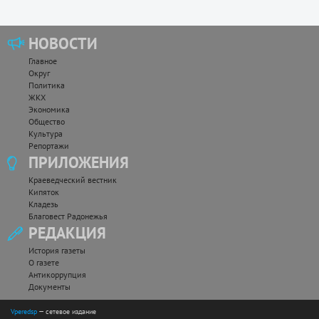
НОВОСТИ
Главное
Округ
Политика
ЖКХ
Экономика
Общество
Культура
Репортажи
ПРИЛОЖЕНИЯ
Краеведческий вестник
Кипяток
Кладезь
Благовест Радонежья
РЕДАКЦИЯ
История газеты
О газете
Антикоррупция
Документы
Vperedsp
— сетевое издание