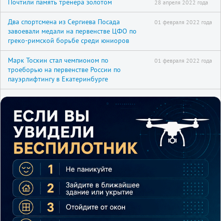
Почтили память тренера золотом
28 апреля 2022 года
Два спортсмена из Сергиева Посада
01 февраля 2022 года
завоевали медали на первенстве ЦФО по
греко-римской борьбе среди юниоров
Марк Тоскин стал чемпионом по
01 февраля 2022 года
троеборью на первенстве России по
пауэрлифтингу в Екатеринбурге