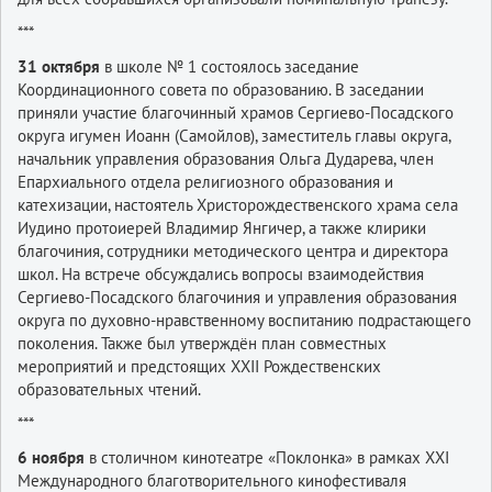
***
31 октября
в школе № 1 состоялось заседание
Координационного совета по образованию. В заседании
приняли участие благочинный храмов Сергиево-Посадского
округа игумен Иоанн (Самойлов), заместитель главы округа,
начальник управления образования Ольга Дударева, член
Епархиального отдела религиозного образования и
катехизации, настоятель Христорождественского храма села
Иудино протоиерей Владимир Янгичер, а также клирики
благочиния, сотрудники методического центра и директора
школ. На встрече обсуждались вопросы взаимодействия
Сергиево-Посадского благочиния и управления образования
округа по духовно-нравственному воспитанию подрастающего
поколения. Также был утверждён план совместных
мероприятий и предстоящих XXII Рождественских
образовательных чтений.
***
6 ноября
в столичном кинотеатре «Поклонка» в рамках XXI
Международного благотворительного кинофестиваля