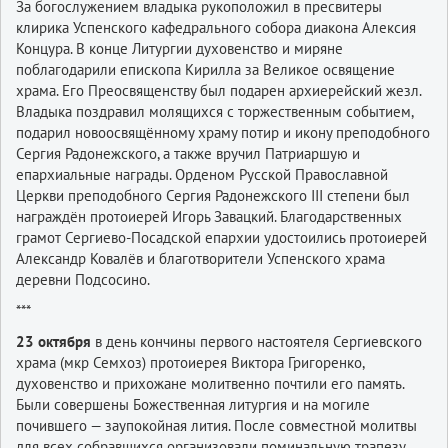
За богослужением владыка рукоположил в пресвитеры
клирика Успенского кафедрального собора диакона Алексия
Концура. В конце Литургии духовенство и миряне
поблагодарили епископа Кирилла за Великое освящение
храма. Его Преосвященству был подарен архиерейский жезл.
Владыка поздравил молящихся с торжественным событием,
подарил новоосвящённому храму потир и икону преподобного
Сергия Радонежского, а также вручил Патриаршую и
епархиальные награды. Орденом Русской Православной
Церкви преподобного Сергия Радонежского III степени был
награждён протоиерей Игорь Завацкий. Благодарственных
грамот Сергиево-Посадской епархии удостоились протоиерей
Александр Ковалёв и благотворители Успенского храма
деревни Подсосино.
***
23 октября
в день кончины первого настоятеля Сергиевского
храма (мкр Семхоз) протоиерея Виктора Григоренко,
духовенство и прихожане молитвенно почтили его память.
Были совершены Божественная литургия и на могиле
почившего — заупокойная лития. После совместной молитвы
для всех собравшихся организовали поминальную трапезу.