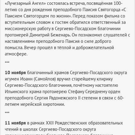
«Лучезарный Ангел» состоялась встреча, посвящённая 100-
летию со дня рождения преподобного Паисия Святогорца «С
Паисием Святогорцем по жизни». Перед показом фильма со
вступительным словом к гостям обратился ответственный за
миссионерскую работу в Сергиево-Посадском благочинии
протоиерей Димитрий Беженарь. Он познакомил слушателей с
наставлениями преподобного Паисия о силе доброго
помысла. Вечер прошёл в тёплой и доброжелательной
атмосфере.
***
10 ноября
благочинный храмов Сергиево-Посадского округа
игумен Иоанн (Самойлов) вручил старейшему клирику
Сергиево-Посадского благочиния, почётному настоятелю
Ильинского храма протоиерею Стефану Середнему орден
преподобного Сергия Радонежского II степени в связи с 60-
летием иерейской хиротонии.
***
11 ноября
в рамках XXII Рождественских образовательных
чтений в школах Сергиево-Посадского округа