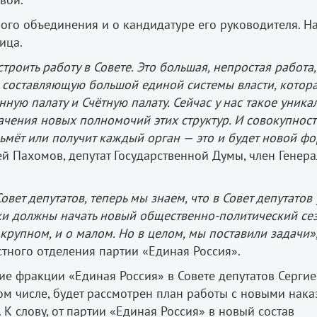
ого объединения и о кандидатуре его руководителя. На
ица.
роить работу в Совете. Это большая, непростая работа,
ак составляющую большой единой системы власти, котор
ную палату и Счётную палату. Сейчас у нас такое уника
ачения новых полномочий этих структур. И совокупност
зьмёт или получит каждый орган — это и будет новой ф
ей Пахомов, депутат Государственной Думы, член Генер
вет депутатов, теперь мы знаем, что в Совет депутатов 
ки должны начать новый общественно-политический сез
 крупном, и о малом. Но в целом, мы поставили задачи»
стного отделения партии «Единая Россия».
ние фракции «Единая Россия» в Совете депутатов Сергие
том числе, будет рассмотрен план работы с новыми нака
К слову, от партии «Единая Россия» в новый состав