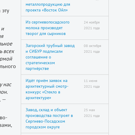
металлопродукцию для
 эту
проекта «Восток Ойл»
Из сергиевопосадского
24 ноября
 и
молока производят
2021 года
творог для сырников
ая
льное
Загорский трубный завод
08 октября
ь всех
и СИБУР подписали
2021 года
соглашение о
ормой
стратегическом
ального
партнёрстве
Идёт приём заявок на
11 июня
у нас
архитектурный смотр-
2021 года
он.
конкурс «Стекло в
архитектуре»
,
—
Завод, склад и объект
25 мая
производства построят в
2021 года
во-
Сергиево-Посадском
зами,
городском округе