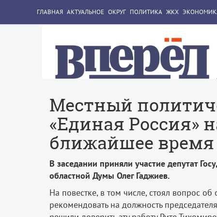
ГЛАВНАЯ
АКТУАЛЬНОЕ
ОКРУГ
ПОЛИТИКА
ЖКХ
ЭКОНОМИК
Местный политич
«Единая Россия» 
ближайшее время
В заседании приняли участие депутат Гос
областной Думы Олег Гаджиев.
На повестке, в том числе, стоял вопрос о
рекомендовать на должность председателя
решили доверить эту работу Рите Тихомир