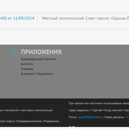
40) от 11/09/2024
Местный политический Совет партии «Единая 
ПРИЛОЖЕНИЯ
Краеведческий вестник
Кипяток
Кладезь
Благовест Радонежья
При полном или частичном использовании мате
ных технологий и массовых коммуникаций
Адрес редакции: г. Сергиев Посад, проспект Кр
Почта:
vpered90@yandex.ru
, Отдел рекламы:
+7
кого округа «Телерадиокомпания «Радонежье».
12+