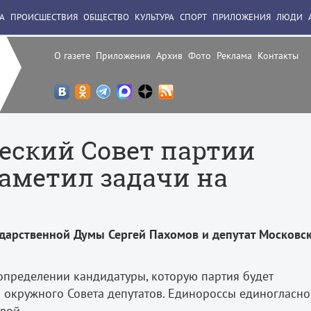
А
ПРОИСШЕСТВИЯ
ОБЩЕСТВО
КУЛЬТУРА
СПОРТ
ПРИЛОЖЕНИЯ
ЛЮДИ
О газете
Приложения
Архив
Фото
Реклама
Контакты
еский Совет партии
наметил задачи на
ударственной Думы Сергей Пахомов и депутат Московс
б определении кандидатуры, которую партия будет
 окружного Совета депутатов. Единороссы единогласно
овой.