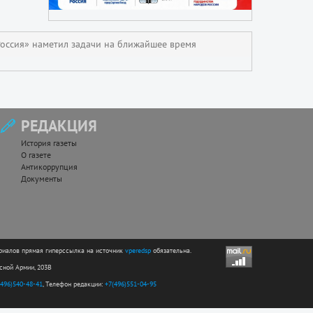
Россия» наметил задачи на ближайшее время
РЕДАКЦИЯ
История газеты
О газете
Антикоррупция
Документы
риалов прямая гиперссылка на источник
vperedsp
обязательна.
асной Армии, 203В
(496)540-48-41
, Телефон редакции:
+7(496)551-04-95