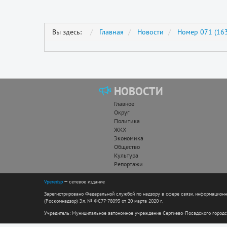
Вы здесь:
Главная
Новости
Номер 071 (163
НОВОСТИ
Главное
Округ
Политика
ЖКХ
Экономика
Общество
Культура
Репортажи
Vperedsp
— сетевое издание
Зарегистрировано Федеральной службой по надзору в сфере связи, информацион
(Роскомнадзор) Эл. № ФС77-78093 от 20 марта 2020 г.
Учредитель: Муниципальное автономное учреждение Сергиево-Посадского городс
Директор: Андреева Н.Н. Гл. редактор: Николаева Е.С.