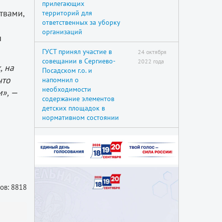
прилегающих
твами,
территорий для
ответственных за уборку
организаций
ы
ГУСТ принял участие в
24 октября
совещании в Сергиево-
2022 года
, на
Посадском г.о. и
что
напомнил о
необходимости
м», —
содержание элементов
детских площадок в
нормативном состоянии
й
ов: 8818