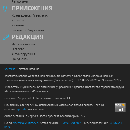
Репортажи
ПРИЛОЖЕНИЯ
Краеведческий вестник
Кипяток
Кладезь
Благовест Радонежья
РЕДАКЦИЯ
История газеты
О газете
Антикоррупция
Документы
Vperedsp
— сетевое издание
Зарегистрировано Федеральной службой по надзору в сфере связи, информационных
технологий и массовых коммуникаций (Роскомнадзор) Эл. № ФС77-78093 от 20 марта 2020 г.
Учредитель: Муниципальное автономное учреждение Сергиево-Посадского городского округа
«Телерадиокомпания «Радонежье».
Директор: Андреева Н.Н. Гл. редактор: Николаева Е.С.
При полном или частичном использовании материалов прямая гиперссылка на
источник
vperedsp
обязательна.
Адрес редакции: г. Сергиев Посад, проспект Красной Армии, 203В
Почта:
vpered90@yandex.ru
, Отдел рекламы:
+7(496)540-48-41
, Телефон редакции:
+7(496)551-
04-95