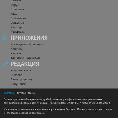
Главное
Округ
Политика
ЖКХ
Экономика
Общество
Культура
Репортажи
ПРИЛОЖЕНИЯ
Краеведческий вестник
Кипяток
Кладезь
Благовест Радонежья
РЕДАКЦИЯ
История газеты
О газете
Антикоррупция
Документы
Vperedsp
— сетевое издание
Зарегистрировано Федеральной службой по надзору в сфере связи, информационных
технологий и массовых коммуникаций (Роскомнадзор) Эл. № ФС77-78093 от 20 марта 2020 г.
Учредитель: Муниципальное автономное учреждение Сергиево-Посадского городского округа
«Телерадиокомпания «Радонежье».