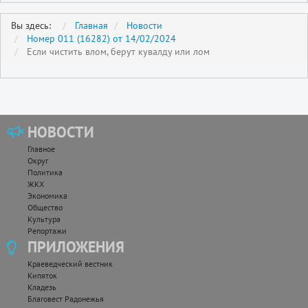
Вы здесь:
Главная
Новости
Номер 011 (16282) от 14/02/2024
Если чистить влом, берут кувалду или лом
НОВОСТИ
Главное
Округ
Политика
ЖКХ
Экономика
Общество
Культура
Репортажи
ПРИЛОЖЕНИЯ
Краеведческий вестник
Кипяток
Кладезь
Благовест Радонежья