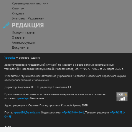
Краеведческий вестник
Кипяток
Кладезь
Благовест Радонежья
РЕДАКЦИЯ
История газеты
О газете
Антикоррупция
Документы
Vperedsp
— сетевое издание
Зарегистрировано Федеральной службой по надзору в сфере связи, информационных
технологий и массовых коммуникаций (Роскомнадзор) Эл. № ФС77-78093 от 20 марта 2020 г.
Учредитель: Муниципальное автономное учреждение Сергиево-Посадского городского округа
«Телерадиокомпания «Радонежье».
Директор: Андреева Н.Н. Гл. редактор: Николаева Е.С.
При полном или частичном использовании материалов прямая гиперссылка на
источник
vperedsp
обязательна.
Адрес редакции: г. Сергиев Посад, проспект Красной Армии, 203В
Почта:
vpered90@yandex.ru
, Отдел рекламы:
+7(496)540-48-41
, Телефон редакции:
+7(496)551-
04-95
12+