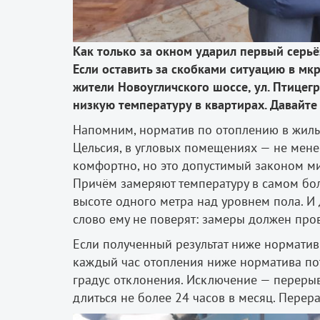
Как только за окном ударил первый серьё
Если оставить за скобками ситуацию в мк
жители Новоугличского шоссе, ул. Птицег
низкую температуру в квартирах. Давайте
Напомним, норматив по отоплению в жилы
Цельсия, в угловых помещениях — не менее
комфортно, но это допустимый законом ми
Причём замеряют температуру в самом бо
высоте одного метра над уровнем пола. И
слово ему не поверят: замеры должен про
Если полученный результат ниже нормативн
каждый час отопления ниже норматива по
градус отклонения. Исключение — перерыв
длиться не более 24 часов в месяц. Перера