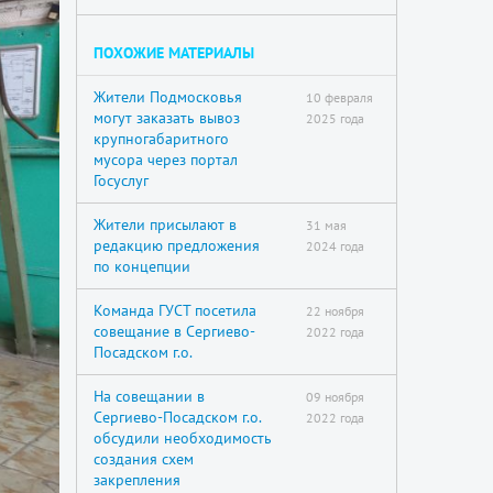
ПОХОЖИЕ МАТЕРИАЛЫ
Жители Подмосковья
10 февраля
могут заказать вывоз
2025 года
крупногабаритного
мусора через портал
Госуслуг
Жители присылают в
31 мая
редакцию предложения
2024 года
по концепции
Команда ГУСТ посетила
22 ноября
совещание в Сергиево-
2022 года
Посадском г.о.
На совещании в
09 ноября
Сергиево-Посадском г.о.
2022 года
обсудили необходимость
создания схем
закрепления