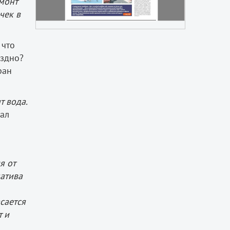
емонт
чек в
 что
оздно?
ран
т вода.
ал
я от
матива
сается
т и