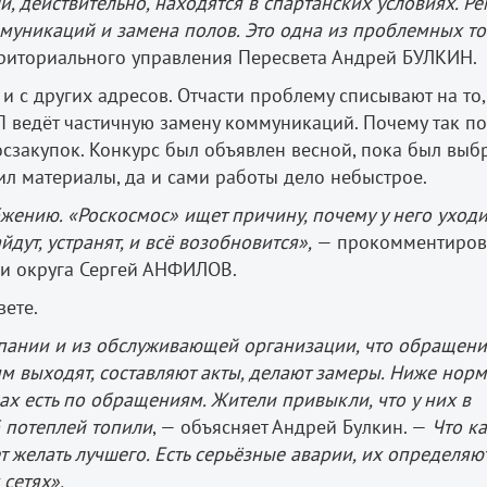
и, действительно, находятся в спартанских условиях. Р
ммуникаций и замена полов. Это одна из проблемных то
рриториального управления Пересвета Андрей БУЛКИН.
и с других адресов. Отчасти проблему списывают на то,
ведёт частичную замену коммуникаций. Почему так п
госзакупок. Конкурс был объявлен весной, пока был выб
ил материалы, да и сами работы дело небыстрое.
жению. «Роскосмос» ищет причину, почему у него уходи
айдут, устранят, и всё возобновится»,
— прокомментиров
ии округа Сергей АНФИЛОВ.
вете.
ании и из обслуживающей организации, что обращени
м выходят, составляют акты, делают замеры. Ниже нор
уках есть по обращениям. Жители привыкли, что у них в
б потеплей топили
, — объясняет Андрей Булкин. —
Что ка
т желать лучшего. Есть серьёзные аварии, их определяю
 сетях».