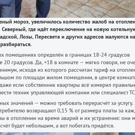
зный мороз, увеличилось количество жалоб на отоплен
р Северный, где идёт переключение на новую котельну
радской, Лозы, Пересвета и других адресов жалуются н
 разбираться.
х помещениях определён в границах 18-24 градусов
 20 градусов. Да, +18 в комнате — мягко говоря, не оч
нимум, исходя из которого рассчитан тариф на отопле
льшом по площади жилом помещении, в центре комнаты
 даже если собственник квартиры всё измерил правильн
вести техник управляющей компании или специалист Т
ых значений — можно требовать перерасчёт за услугу. 
требителю возвращают 0,15 % от размера платы за ка
ы в отоплении на время аварий и их устранения: они м
счёт будет небольшим, а вот побегать придётся.