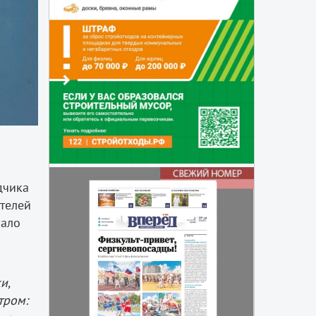
дчика
ителей
мало
и,
тром: