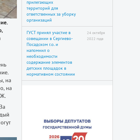
прилегающих
территорий для
ответственных за уборку
организаций
ие.
ю,
ГУСТ принял участие в
24 октября
а
совещании в Сергиево-
2022 года
Посадском г.о. и
напомнил о
необходимости
содержание элементов
ень
детских площадок в
ние.
нормативном состоянии
, на
о, на
СЖ.
За
ждый
огут