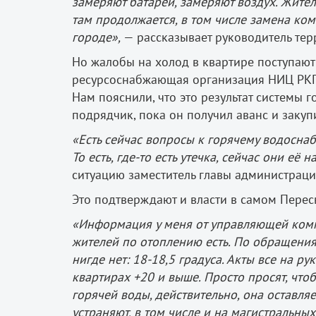
замеряют батареи, замеряют воздух. Жител
там продолжается, в том числе замена ко
городе»,
— рассказывает руководитель те
Но жалобы на холод в квартире поступают 
ресурсоснабжающая организация НИЦ РКП 
Нам пояснили, что это результат системы 
подрядчик, пока он получил аванс и закуп
«Есть сейчас вопросы к горячему водоснаб
То есть, где-то есть утечка, сейчас они её н
ситуацию заместитель главы администрац
Это подтверждают и власти в самом Перес
«Информация у меня от управляющей комп
жителей по отоплению есть. По обращения
нигде нет: 18-18,5 градуса. Акты все на р
квартирах +20 и выше. Просто просят, что
горячей воды, действительно, она оставляе
устраняют, в том числе и на магистральных