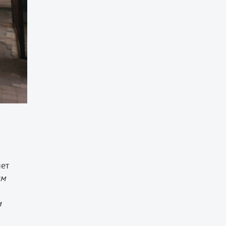
яет
ым
и