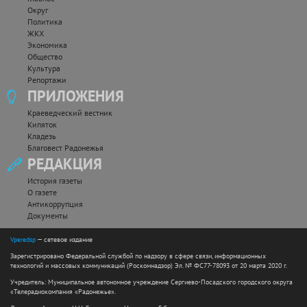
Округ
Политика
ЖКХ
Экономика
Общество
Культура
Репортажи
ПРИЛОЖЕНИЯ
Краеведческий вестник
Кипяток
Кладезь
Благовест Радонежья
РЕДАКЦИЯ
История газеты
О газете
Антикоррупция
Документы
Vperedsp
— сетевое издание
Зарегистрировано Федеральной службой по надзору в сфере связи, информационных
технологий и массовых коммуникаций (Роскомнадзор) Эл. № ФС77-78093 от 20 марта 2020 г.
Учредитель: Муниципальное автономное учреждение Сергиево-Посадского городского округа
«Телерадиокомпания «Радонежье».