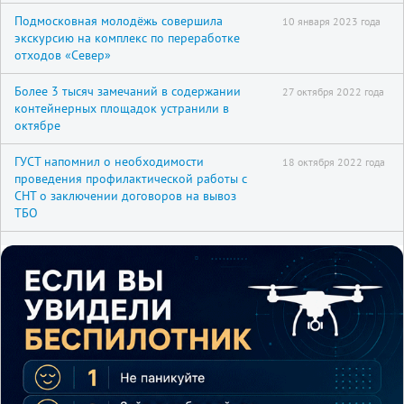
Подмосковная молодёжь совершила
10 января 2023 года
экскурсию на комплекс по переработке
отходов «Север»
Более 3 тысяч замечаний в содержании
27 октября 2022 года
контейнерных площадок устранили в
октябре
ГУСТ напомнил о необходимости
18 октября 2022 года
проведения профилактической работы с
СНТ о заключении договоров на вывоз
ТБО