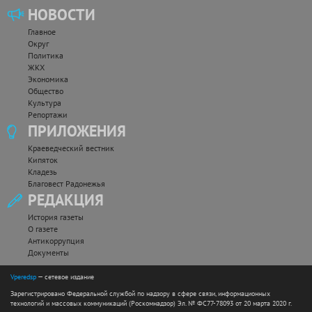
НОВОСТИ
Главное
Округ
Политика
ЖКХ
Экономика
Общество
Культура
Репортажи
ПРИЛОЖЕНИЯ
Краеведческий вестник
Кипяток
Кладезь
Благовест Радонежья
РЕДАКЦИЯ
История газеты
О газете
Антикоррупция
Документы
Vperedsp
— сетевое издание
Зарегистрировано Федеральной службой по надзору в сфере связи, информационных
технологий и массовых коммуникаций (Роскомнадзор) Эл. № ФС77-78093 от 20 марта 2020 г.