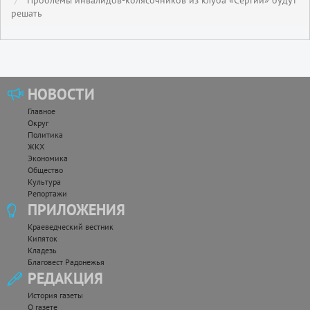
решать
НОВОСТИ
Главное
Округ
Политика
ЖКХ
Экономика
Общество
Культура
Репортажи
ПРИЛОЖЕНИЯ
Краеведческий вестник
Кипяток
Кладезь
Благовест Радонежья
РЕДАКЦИЯ
История газеты
О газете