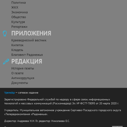
Политика
ЖКХ
Экономика
Общество
Культура
Репортажи
ПРИЛОЖЕНИЯ
Краеведческий вестник
Кипяток
Кладезь
Благовест Радонежья
РЕДАКЦИЯ
История газеты
О газете
Антикоррупция
Документы
Vperedsp
— сетевое издание
Зарегистрировано Федеральной службой по надзору в сфере связи, информационных
технологий и массовых коммуникаций (Роскомнадзор) Эл. № ФС77-78093 от 20 марта 2020 г.
Учредитель: Муниципальное автономное учреждение Сергиево-Посадского городского округа
«Телерадиокомпания «Радонежье».
Директор: Андреева Н.Н. Гл. редактор: Николаева Е.С.