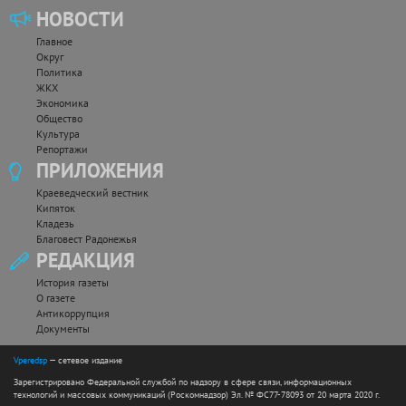
НОВОСТИ
Главное
Округ
Политика
ЖКХ
Экономика
Общество
Культура
Репортажи
ПРИЛОЖЕНИЯ
Краеведческий вестник
Кипяток
Кладезь
Благовест Радонежья
РЕДАКЦИЯ
История газеты
О газете
Антикоррупция
Документы
Vperedsp
— сетевое издание
Зарегистрировано Федеральной службой по надзору в сфере связи, информационных
технологий и массовых коммуникаций (Роскомнадзор) Эл. № ФС77-78093 от 20 марта 2020 г.