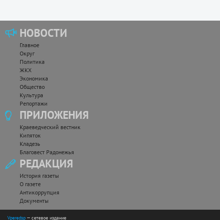
НОВОСТИ
Главное
Округ
Политика
ЖКХ
Экономика
Общество
Культура
Репортажи
ПРИЛОЖЕНИЯ
Краеведческий вестник
Кипяток
Кладезь
Благовест Радонежья
РЕДАКЦИЯ
История газеты
О газете
Антикоррупция
Документы
Vperedsp
— сетевое издание