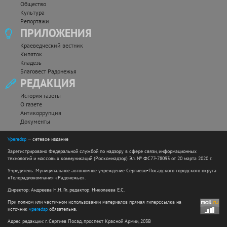
Общество
Культура
Репортажи
ПРИЛОЖЕНИЯ
Краеведческий вестник
Кипяток
Кладезь
Благовест Радонежья
РЕДАКЦИЯ
История газеты
О газете
Антикоррупция
Документы
Vperedsp
— сетевое издание
Зарегистрировано Федеральной службой по надзору в сфере связи, информационных
технологий и массовых коммуникаций (Роскомнадзор) Эл. № ФС77-78093 от 20 марта 2020 г.
Учредитель: Муниципальное автономное учреждение Сергиево-Посадского городского округа
«Телерадиокомпания «Радонежье».
Директор: Андреева Н.Н. Гл. редактор: Николаева Е.С.
При полном или частичном использовании материалов прямая гиперссылка на
источник
vperedsp
обязательна.
Адрес редакции: г. Сергиев Посад, проспект Красной Армии, 203В