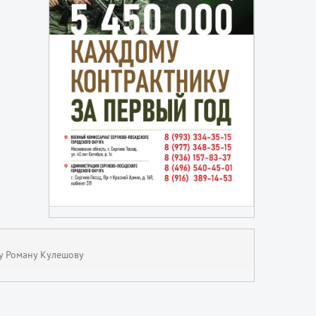
у Роману Кулешову