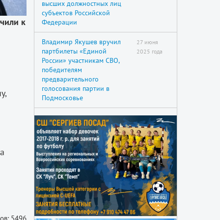
высших должностных лиц
субъектов Российской
чили к
Федерации
Владимир Якушев вручил
27 июня
партбилеты «Единой
2025 года
России» участникам СВО,
победителям
предварительного
голосования партии в
у,
Подмосковье
на
ов: 5496