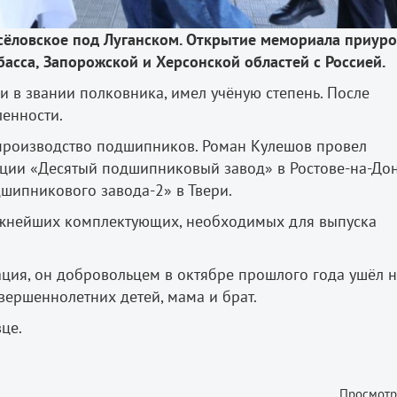
осёловское под Луганском. Открытие мемориала приуро
асса, Запорожской и Херсонской областей с Россией.
и в звании полковника, имел учёную степень. После
ленности.
о производство подшипников. Роман Кулешов провел
ции «Десятый подшипниковый завод» в Ростове-на-Дон
дшипникового завода-2» в Твери.
ажнейших комплектующих, необходимых для выпуска
ция, он добровольцем в октябре прошлого года ушёл 
вершеннолетних детей, мама и брат.
це.
Просмотр