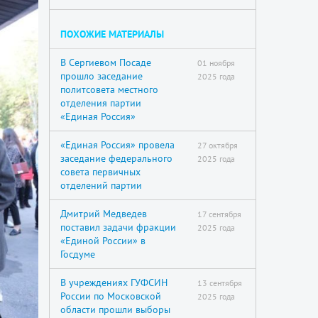
ПОХОЖИЕ МАТЕРИАЛЫ
В Сергиевом Посаде
01 ноября
прошло заседание
2025 года
политсовета местного
отделения партии
«Единая Россия»
«Единая Россия» провела
27 октября
заседание федерального
2025 года
совета первичных
отделений партии
Дмитрий Медведев
17 сентября
поставил задачи фракции
2025 года
«Единой России» в
Госдуме
В учреждениях ГУФСИН
13 сентября
России по Московской
2025 года
области прошли выборы