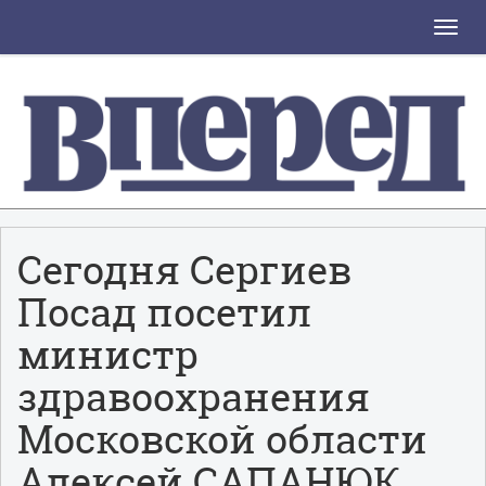
Toggle
naviga
Сегодня Сергиев
Посад посетил
министр
здравоохранения
Московской области
Алексей САПАНЮК