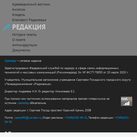
Краеведческий вестник
Кипяток
Кладезь
Благовест Радонежья
РЕДАКЦИЯ
История газеты
О газете
Антикоррупция
Документы
Vperedsp
— сетевое издание
Зарегистрировано Федеральной службой по надзору в сфере связи, информационных
технологий и массовых коммуникаций (Роскомнадзор) Эл. № ФС77-78093 от 20 марта 2020 г.
Учредитель: Муниципальное автономное учреждение Сергиево-Посадского городского округа
«Телерадиокомпания «Радонежье».
Директор: Андреева Н.Н. Гл. редактор: Николаева Е.С.
При полном или частичном использовании материалов прямая гиперссылка на
источник
vperedsp
обязательна.
Адрес редакции: г. Сергиев Посад, проспект Красной Армии, 203В
Почта:
vpered90@yandex.ru
, Отдел рекламы:
+7(496)540-48-41
, Телефон редакции:
+7(496)551-
04-95
12+