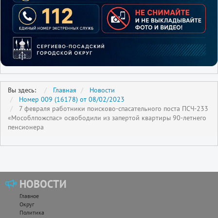
Вы здесь:
Главная
Новости
Номер 009 (16178) от 08/02/2023
7 февраля работники поисково-спасательного поста ПСЧ-233
«Мособлпожспас» освободили из запертой квартиры 90-летнего
пенсионера
НОВОСТИ
Главное
Округ
Политика