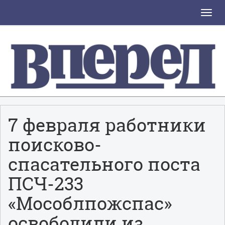
Toggle
naviga
7 февраля работники
поисково-
спасательного поста
ПСЧ-233
«Мособлпожспас»
освободили из