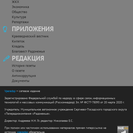
ЖКХ
Экономика
Общество
Культура
Репортажи
ПРИЛОЖЕНИЯ
Краеведческий вестник
Кипяток
Кладезь
Благовест Радонежья
РЕДАКЦИЯ
История газеты
О газете
Антикоррупция
Документы
Vperedsp
— сетевое издание
Зарегистрировано Федеральной службой по надзору в сфере связи, информационных
технологий и массовых коммуникаций (Роскомнадзор) Эл. № ФС77-78093 от 20 марта 2020 г.
Учредитель: Муниципальное автономное учреждение Сергиево-Посадского городского округа
«Телерадиокомпания «Радонежье».
Директор: Андреева Н.Н. Гл. редактор: Николаева Е.С.
При полном или частичном использовании материалов прямая гиперссылка на
источник
vperedsp
обязательна.