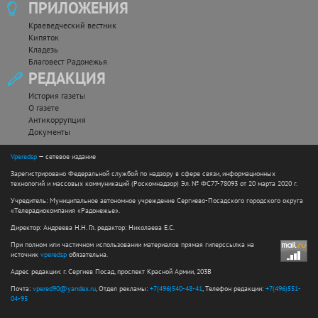
ПРИЛОЖЕНИЯ
Краеведческий вестник
Кипяток
Кладезь
Благовест Радонежья
РЕДАКЦИЯ
История газеты
О газете
Антикоррупция
Документы
Vperedsp
— сетевое издание
Зарегистрировано Федеральной службой по надзору в сфере связи, информационных
технологий и массовых коммуникаций (Роскомнадзор) Эл. № ФС77-78093 от 20 марта 2020 г.
Учредитель: Муниципальное автономное учреждение Сергиево-Посадского городского округа
«Телерадиокомпания «Радонежье».
Директор: Андреева Н.Н. Гл. редактор: Николаева Е.С.
При полном или частичном использовании материалов прямая гиперссылка на
источник
vperedsp
обязательна.
Адрес редакции: г. Сергиев Посад, проспект Красной Армии, 203В
Почта:
vpered90@yandex.ru
, Отдел рекламы:
+7(496)540-48-41
, Телефон редакции:
+7(496)551-
04-95