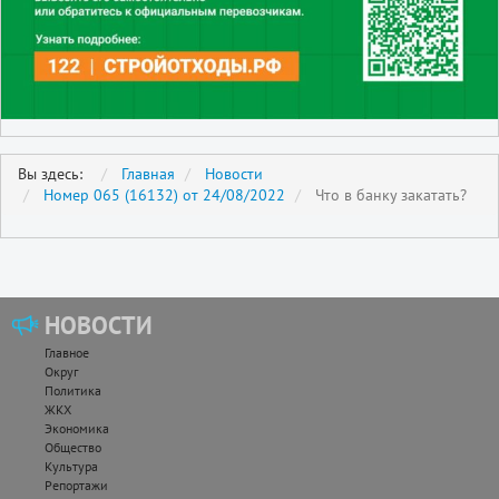
Вы здесь:
Главная
Новости
Номер 065 (16132) от 24/08/2022
Что в банку закатать?
НОВОСТИ
Главное
Округ
Политика
ЖКХ
Экономика
Общество
Культура
Репортажи