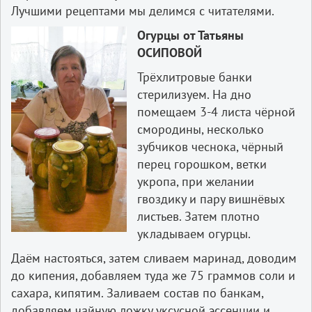
Лучшими рецептами мы делимся с читателями.
Огурцы от Татьяны
ОСИПОВОЙ
Трёхлитровые банки
стерилизуем. На дно
помещаем 3-4 листа чёрной
смородины, несколько
зубчиков чеснока, чёрный
перец горошком, ветки
укропа, при желании
гвоздику и пару вишнёвых
листьев. Затем плотно
укладываем огурцы.
Даём настояться, затем сливаем маринад, доводим
до кипения, добавляем туда же 75 граммов соли и
сахара, кипятим. Заливаем состав по банкам,
добавляем чайную ложку уксусной эссенции и