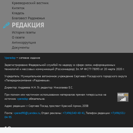
Краеведческий вестник
Кипяток
Кладезь
Благовест Радонежья
РЕДАКЦИЯ
История газеты
О газете
Антикоррупция
Документы
Vperedsp
— сетевое издание
Зарегистрировано Федеральной службой по надзору в сфере связи, информационных
технологий и массовых коммуникаций (Роскомнадзор) Эл. № ФС77-78093 от 20 марта 2020 г.
Учредитель: Муниципальное автономное учреждение Сергиево-Посадского городского округа
«Телерадиокомпания «Радонежье».
Директор: Андреева Н.Н. Гл. редактор: Николаева Е.С.
При полном или частичном использовании материалов прямая гиперссылка на
источник
vperedsp
обязательна.
Адрес редакции: г. Сергиев Посад, проспект Красной Армии, 203В
Почта:
vpered90@yandex.ru
, Отдел рекламы:
+7(496)540-48-41
, Телефон редакции:
+7(496)551-
04-95
12+