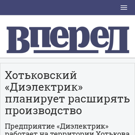
Toggle
naviga
Хотьковский
«Диэлектрик»
планирует расширять
производство
Предприятие «Диэлектрик»
работает на территории Хотькова