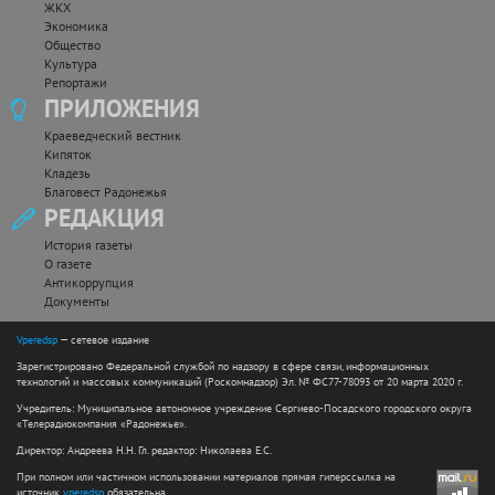
ЖКХ
Экономика
Общество
Культура
Репортажи
ПРИЛОЖЕНИЯ
Краеведческий вестник
Кипяток
Кладезь
Благовест Радонежья
РЕДАКЦИЯ
История газеты
О газете
Антикоррупция
Документы
Vperedsp
— сетевое издание
Зарегистрировано Федеральной службой по надзору в сфере связи, информационных
технологий и массовых коммуникаций (Роскомнадзор) Эл. № ФС77-78093 от 20 марта 2020 г.
Учредитель: Муниципальное автономное учреждение Сергиево-Посадского городского округа
«Телерадиокомпания «Радонежье».
Директор: Андреева Н.Н. Гл. редактор: Николаева Е.С.
При полном или частичном использовании материалов прямая гиперссылка на
источник
vperedsp
обязательна.