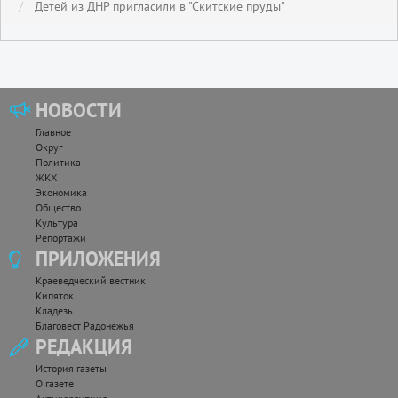
Детей из ДНР пригласили в "Скитские пруды"
НОВОСТИ
Главное
Округ
Политика
ЖКХ
Экономика
Общество
Культура
Репортажи
ПРИЛОЖЕНИЯ
Краеведческий вестник
Кипяток
Кладезь
Благовест Радонежья
РЕДАКЦИЯ
История газеты
О газете