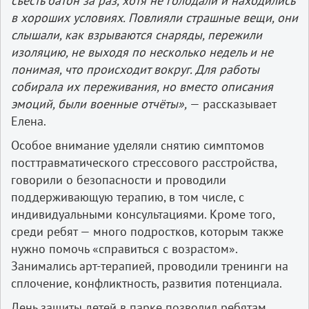
съесть батон за раз, хотя не голодали и находились
в хороших условиях. Повлияли страшные вещи, они
слышали, как взрываются снаряды, пережили
изоляцию, не выходя по несколько недель и не
понимая, что происходит вокруг. Для работы
собирала их переживания, но вместо описания
эмоций, были военные отчёты»,
— рассказывает
Елена.
Особое внимание уделяли снятию симптомов
посттравматического стрессового расстройства,
говорили о безопасности и проводили
поддерживающую терапию, в том числе, с
индивидуальными консультациями. Кроме того,
среди ребят — много подростков, которым также
нужно помочь «справиться с возрастом».
Занимались арт-терапией, проводили тренинги на
сплочение, конфликтность, развития потенциала.
День защиты детей в парке позволил ребятам