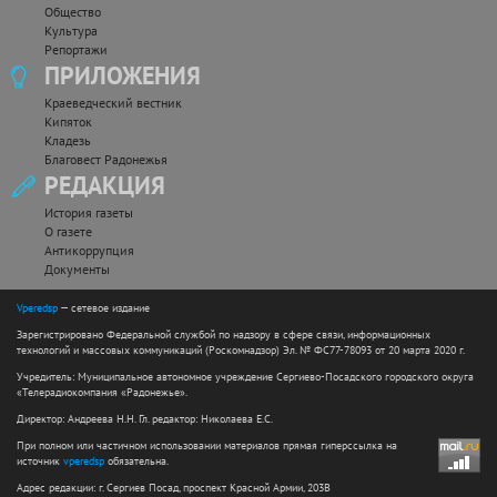
Общество
Культура
Репортажи
ПРИЛОЖЕНИЯ
Краеведческий вестник
Кипяток
Кладезь
Благовест Радонежья
РЕДАКЦИЯ
История газеты
О газете
Антикоррупция
Документы
Vperedsp
— сетевое издание
Зарегистрировано Федеральной службой по надзору в сфере связи, информационных
технологий и массовых коммуникаций (Роскомнадзор) Эл. № ФС77-78093 от 20 марта 2020 г.
Учредитель: Муниципальное автономное учреждение Сергиево-Посадского городского округа
«Телерадиокомпания «Радонежье».
Директор: Андреева Н.Н. Гл. редактор: Николаева Е.С.
При полном или частичном использовании материалов прямая гиперссылка на
источник
vperedsp
обязательна.
Адрес редакции: г. Сергиев Посад, проспект Красной Армии, 203В