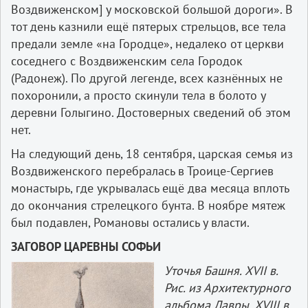
Воздвиженском] у московской большой дороги». В
тот день казнили ещё пятерых стрельцов, все тела
предали земле «на Городце», недалеко от церкви
соседнего с Воздвиженским села Городок
(Радонеж). По другой легенде, всех казнённых не
похоронили, а просто скинули тела в болото у
деревни Голыгино. Достоверных сведений об этом
нет.
На следующий день, 18 сентября, царская семья из
Воздвиженского перебралась в Троице-Сергиев
монастырь, где укрывалась ещё два месяца вплоть
до окончания стрелецкого бунта. В ноябре мятеж
был подавлен, Романовы остались у власти.
ЗАГОВОР ЦАРЕВНЫ СОФЬИ
Уточья Башня. XVII в.
Рис. из Архитектурного
альбома Лавры, XVIII в.