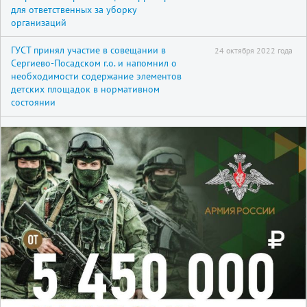
для ответственных за уборку
организаций
ГУСТ принял участие в совещании в
24 октября 2022 года
Сергиево-Посадском г.о. и напомнил о
необходимости содержание элементов
детских площадок в нормативном
состоянии