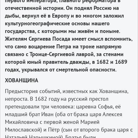
первого императора, главного реформатора в
отечественной истории. Он поднял Россию на
дыбы, вернул её в Европу и во многом заложил
культурногеографические основы нашего
государства, с которыми мы живём и поныне.
Жителям Сергиева Посада имеет смысл вспомнить,
что само воцарение Петра на троне напрямую
связано с Троице-Сергиевой лаврой, за стенами
которой юный правитель дважды, в 1682 и 1689
годах, укрывался от смертельной опасности.
ХОВАНЩИНА
Предыстория событий, известных как Хованщина,
непроста. В 1682 году на русский престол
претендовали три человека: царевна Софья, её
младший брат Иван (оба от брака царя Алексея
Михайловича с первой женой Марией
Милославской) и Пётр (сын от второго брака царя с
Натальей Нарышкиной). Братья были