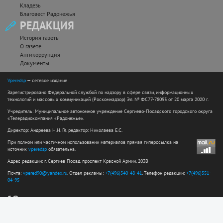
Кладезь
Благовест Радонежья
РЕДАКЦИЯ
История газеты
О газете
Антикоррупция
Документы
Vperedsp
— сетевое издание
Зарегистрировано Федеральной службой по надзору в сфере связи, информационных
технологий и массовых коммуникаций (Роскомнадзор) Эл. № ФС77-78093 от 20 марта 2020 г.
Учредитель: Муниципальное автономное учреждение Сергиево-Посадского городского округа
«Телерадиокомпания «Радонежье».
Директор: Андреева Н.Н. Гл. редактор: Николаева Е.С.
При полном или частичном использовании материалов прямая гиперссылка на
источник
vperedsp
обязательна.
Адрес редакции: г. Сергиев Посад, проспект Красной Армии, 203В
Почта:
vpered90@yandex.ru
, Отдел рекламы:
+7(496)540-48-41
, Телефон редакции:
+7(496)551-
04-95
12+
Сайт разработан web-студией ООО "Простые решения"