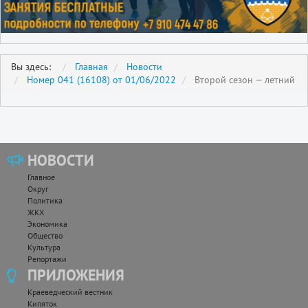
Вы здесь:
Главная
Новости
Номер 041 (16108) от 01/06/2022
Второй сезон — летний
НОВОСТИ
Главное
Округ
Политика
ЖКХ
Экономика
Общество
Культура
Репортажи
ПРИЛОЖЕНИЯ
Краеведческий вестник
Кипяток