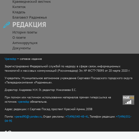
Краеведческий вестник
Кипяток
Кладезь
Благовест Радонежья
РЕДАКЦИЯ
История газеты
О газете
Антикоррупция
Документы
Vperedsp
— сетевое издание
Зарегистрировано Федеральной службой по надзору в сфере связи, информационных
технологий и массовых коммуникаций (Роскомнадзор) Эл. № ФС77-78093 от 20 марта 2020 г.
Учредитель: Муниципальное автономное учреждение Сергиево-Посадского городского округа
«Телерадиокомпания «Радонежье».
Директор: Андреева Н.Н. Гл. редактор: Николаева Е.С.
При полном или частичном использовании материалов прямая гиперссылка на
источник
vperedsp
обязательна.
Адрес редакции: г. Сергиев Посад, проспект Красной Армии, 203В
Почта:
vpered90@yandex.ru
, Отдел рекламы:
+7(496)540-48-41
, Телефон редакции:
+7(496)551-
04-95
12+