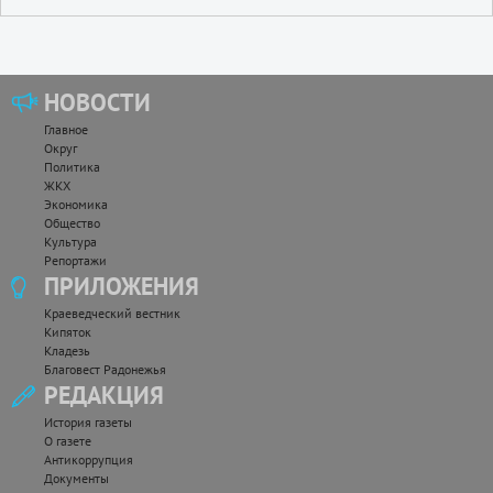
НОВОСТИ
Главное
Округ
Политика
ЖКХ
Экономика
Общество
Культура
Репортажи
ПРИЛОЖЕНИЯ
Краеведческий вестник
Кипяток
Кладезь
Благовест Радонежья
РЕДАКЦИЯ
История газеты
О газете
Антикоррупция
Документы