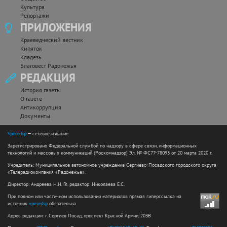
Культура
Репортажи
ПРИЛОЖЕНИЯ
Краеведческий вестник
Кипяток
Кладезь
Благовест Радонежья
РЕДАКЦИЯ
История газеты
О газете
Антикоррупция
Документы
Vperedsp
— сетевое издание
Зарегистрировано Федеральной службой по надзору в сфере связи, информационных
технологий и массовых коммуникаций (Роскомнадзор) Эл. № ФС77-78093 от 20 марта 2020 г.
Учредитель: Муниципальное автономное учреждение Сергиево-Посадского городского округа
«Телерадиокомпания «Радонежье».
Директор: Андреева Н.Н. Гл. редактор: Николаева Е.С.
При полном или частичном использовании материалов прямая гиперссылка на
источник
vperedsp
обязательна.
Адрес редакции: г. Сергиев Посад, проспект Красной Армии, 203В