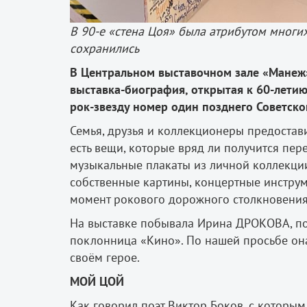
В 90-е «стена Цоя» была атрибутом многи
сохранились
В Центральном выставочном зале «Манеж»
выставка-биография, открытая к 60-летию
рок-звезду номер один позднего Советско
Семья, друзья и коллекционеры предостав
есть вещи, которые вряд ли получится пере
музыкальные плакаты из личной коллекции 
собственные картины, концертные инструм
момент рокового дорожного столкновения 
На выставке побывала Ирина ДРОКОВА, по
поклонница «Кино». По нашей просьбе она
своём герое.
МОЙ ЦОЙ
Как говорил поэт Виктор Боков, с которым