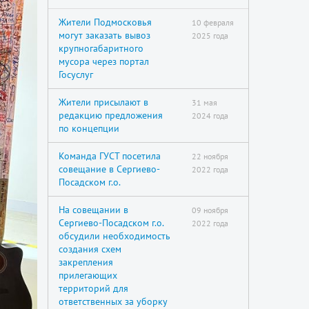
Жители Подмосковья
10 февраля
могут заказать вывоз
2025 года
крупногабаритного
мусора через портал
Госуслуг
Жители присылают в
31 мая
редакцию предложения
2024 года
по концепции
Команда ГУСТ посетила
22 ноября
совещание в Сергиево-
2022 года
Посадском г.о.
На совещании в
09 ноября
Сергиево-Посадском г.о.
2022 года
обсудили необходимость
создания схем
закрепления
прилегающих
территорий для
ответственных за уборку