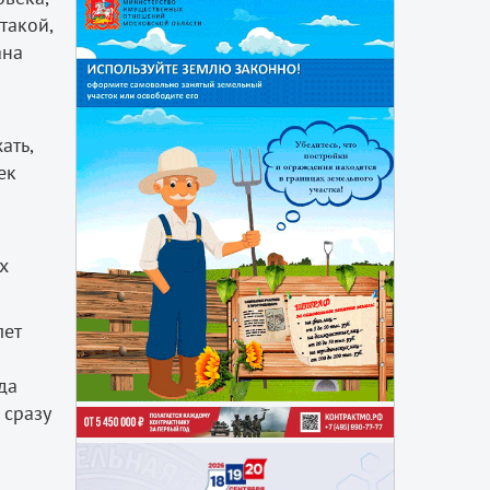
такой,
ана
ать,
ек
х
лет
да
 сразу