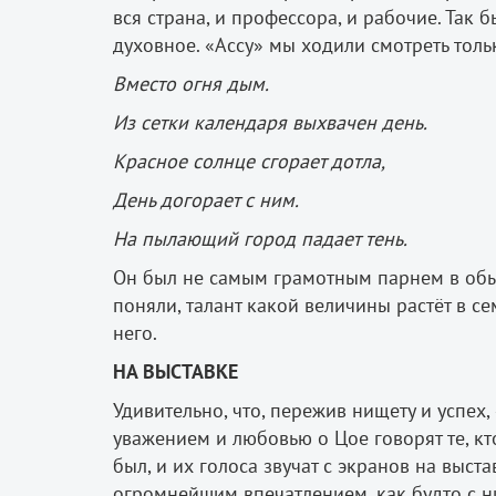
вся страна, и профессора, и рабочие. Так 
духовное. «Ассу» мы ходили смотреть толь
Вместо огня дым.
Из сетки календаря выхвачен день.
Красное солнце сгорает дотла,
День догорает с ним.
На пылающий город падает тень.
Он был не самым грамотным парнем в обыч
поняли, талант какой величины растёт в се
него.
НА ВЫСТАВКЕ
Удивительно, что, пережив нищету и успех,
уважением и любовью о Цое говорят те, кт
был, и их голоса звучат с экранов на выст
огромнейшим впечатлением, как будто с ни