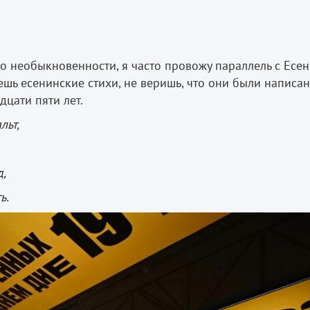
го необыкновенности, я часто провожу параллель с Есе
таешь есенинские стихи, не веришь, что они были написа
дцати пяти лет.
льт,
д,
ь.