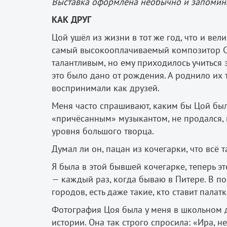
Выставка оформлена необычно и запомин
КАК ДРУГ
Цой ушёл из жизни в тот же год, что и ве
самый высокооплачиваемый композитор Со
талантливым, но ему приходилось учиться 
это было дано от рождения. А роднило их 
воспринимали как друзей.
Меня часто спрашивают, каким бы Цой был 
«причёсанным» музыкантом, не продался, 
уровня большого творца.
Думал ли он, пацан из кочегарки, что всё 
Я была в этой бывшей кочегарке, теперь э
— каждый раз, когда бываю в Питере. В п
городов, есть даже такие, кто ставит палатк
Фотография Цоя была у меня в школьном д
истории. Она так строго спросила: «Ира, н