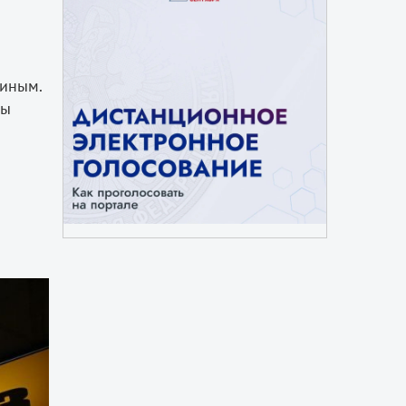
ниным.
ны