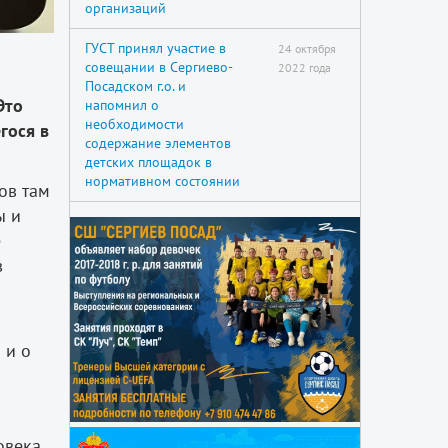
организаций
ГУСТ принял участие в
24 октября
совещании в Сергиево-
2022 года
Посадском г.о. и
Это
напомнил о
необходимости
гося в
содержание элементов
детских площадок в
нормативном состоянии
ов там
ы и
е
в
 и о
овека,