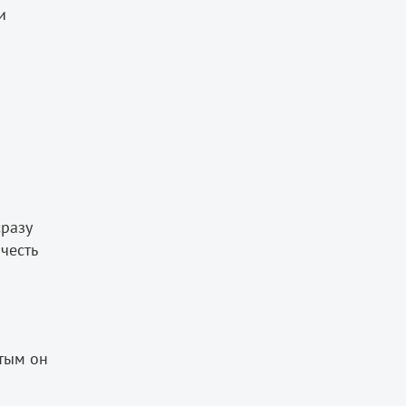
и
сразу
честь
стым он