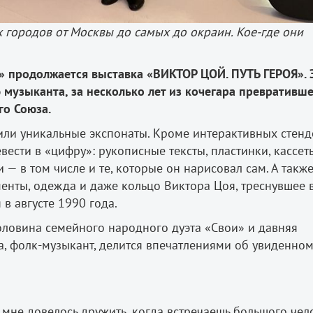
х городов от Москвы до самых до окраин. Кое-где они
 продолжается выставка «ВИКТОР ЦОЙ. ПУТЬ ГЕРОЯ». 
 музыканта, за несколько лет из кочегара превративше
го Союза.
или уникальные экспонаты. Кроме интерактивных стенд
вести в «цифру»: рукописные тексты, пластинки, кассет
— в том числе и те, которые он нарисовал сам. А такж
енты, одежда и даже кольцо Виктора Цоя, треснувшее 
в августе 1990 года.
ловина семейного народного дуэта «Свои» и давняя
, фолк-музыкант, делится впечатлениями об увиденном
 мне довелось дружить, когда встречаешь большого чел