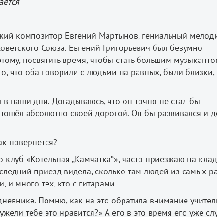
ается
ликий композитор Евгений Мартынов, гениальный мелоди
ветского Союза. Евгений Григорьевич был безумно
этому, посвятить время, чтобы стать большим музыканто
то, что оба говорили с людьми на равных, были близки,
в наши дни. Догадываюсь, что он точно не стал бы
пошёл абсолютно своей дорогой. Он бы развивался и д
так повернётся?
то клуб «Котельная „Камчатка“», часто приезжаю на кл
оследний приезд видела, сколько там людей из самых р
и, и много тех, кто с гитарами.
невнике. Помню, как на это обратила внимание учител
еужели тебе это нравится?» А его в это время его уже с