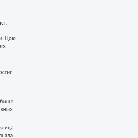
ст,
м. Цою
 их
остиг
адбище
азных
ьница
лушала