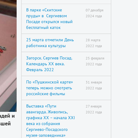
В парке «Скитские
07 декабря
пруды» в Сергиевом
2024 года
Посаде открылся новый
бесплатный каток
25 марта отметили День
28 марта
работника культуры
2022 года
Загорск. Сергиев Посад.
25 февраля
Календарь XX века.
2022 года
Февраль 2022
По «Пушкинской карте»
31 января
теперь можно смотреть
2022 года
российские фильмы
Выставка «Пути
27 января
авангарда. Живопись,
2022 года
адей и
графика XX – начала XXI
вшей
века из собрания
Сергиево-Посадского
музея-заповедника»