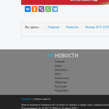
Вы здесь:
Главная
Новости
Номер 075 (159
НОВОСТИ
Главное
Округ
Политика
ЖКХ
Экономика
Общество
Культура
Репортажи
Vperedsp
— сетевое издание
Зарегистрировано Федеральной службой по надзору в сфере связи, информацион
(Роскомнадзор) Эл. № ФС77-78093 от 20 марта 2020 г.