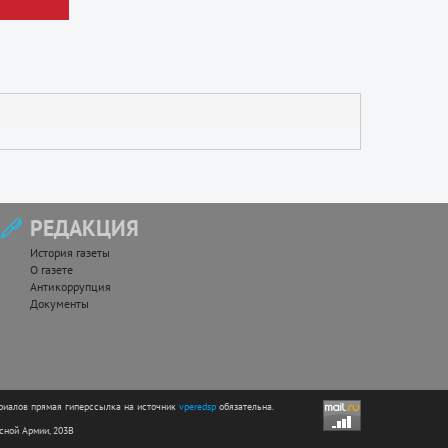
РЕДАКЦИЯ
История газеты
О газете
Антикоррупция
Документы
риалов прямая гиперссылка на источник
vperedsp
обязательна.
асной Армии, 203В