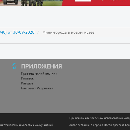
40) от 30/09/2020
Мини-города в новом музее
ПРИЛОЖЕНИЯ
Краеведческий вестник
Кипяток
Кладезь
Благовест Радонежья
При полном или частичном использовании мате
ных технологий и массовых коммуникаций
Адрес редакции: г. Сергиев Посад, проспект Кр