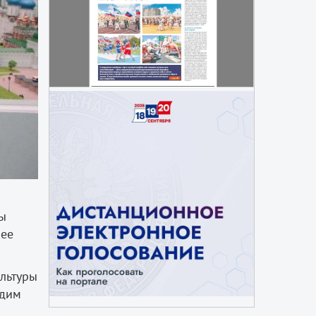
вы
шее
ультуры
адим