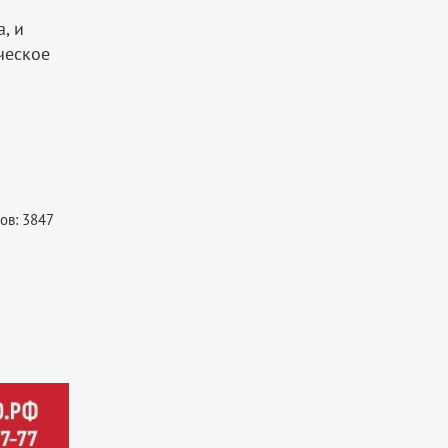
, и
ческое
ов: 3847