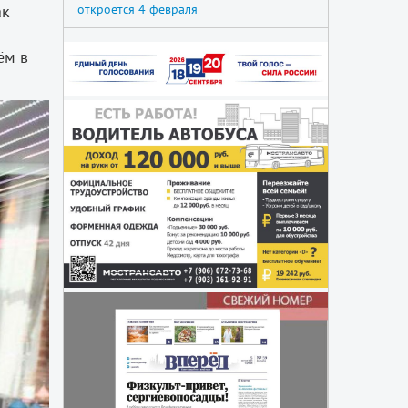
откроется 4 февраля
ак
ём в