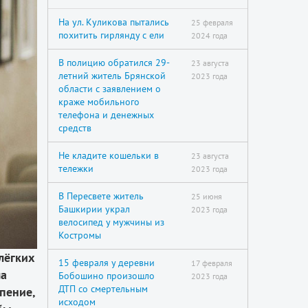
На ул. Куликова пытались
25 февраля
похитить гирлянду с ели
2024 года
В полицию обратился 29-
23 августа
летний житель Брянской
2023 года
области с заявлением о
краже мобильного
телефона и денежных
средств
Не кладите кошельки в
23 августа
тележки
2023 года
В Пересвете житель
25 июня
Башкирии украл
2023 года
велосипед у мужчины из
Костромы
лёгких
15 февраля у деревни
17 февраля
ла
Бобошино произошло
2023 года
ДТП со смертельным
пение,
исходом