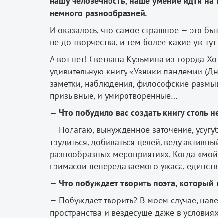
нашу человечность, наше умение идти на 
немного разнообразней.
И оказалось, что самое страшное — это быт,
не до творчества, и тем более какие уж тут 
А вот нет! Светлана Кузьмина из города 
удивительную книгу «Узники пандемии (Дн
заметки, наблюдения, философские размыш
призывные, и умиротворённые…
— Что побудило вас создать книгу столь 
— Полагаю, вынужденное заточение, усугу
трудиться, добиваться целей, веду активн
разнообразных мероприятиях. Когда «мой 
гримасой непередаваемого ужаса, единств
— Что побуждает творить поэта, который 
— Побуждает творить? В моем случае, наве
пространства и вездесуще даже в условия