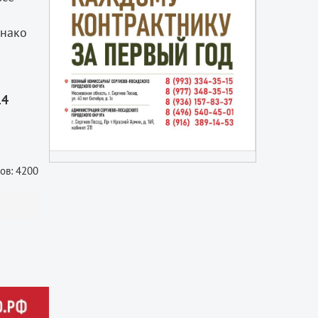
днако
14
ов: 4200