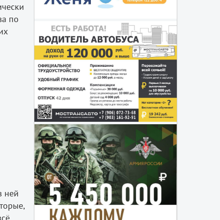
ически
ва по
их
в ней
торые,
всё