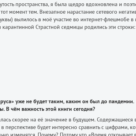
нутость пространства, я была щедро вдохновлена и поэт
тот момент тем. Внезапное нарастание сетевого негати
квы) вылилось в моё участие во интернет-флешмобе в 
 карантинной Страстной седмицы родились эти строки:
руса» уже не будет таким, каким он был до пандемии.
ы. В чём важность этой книги сегодня?
валась скорее на её значение в будущем. Содержащиеся 
в перспективе будет интересно сравнить с цифрами, ко
ельно изменятся. Почему? Потому что «Время открывает 