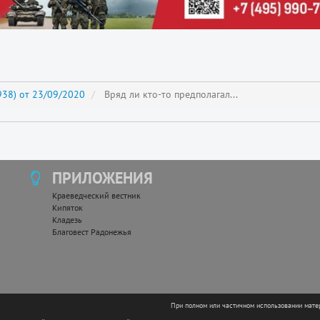
38) от 23/09/2020
Вряд ли кто-то предполагал...
ПРИЛОЖЕНИЯ
Краеведческий вестник
Кипяток
Кладезь
Благовест Радонежья
При полном или частичном использовании мате