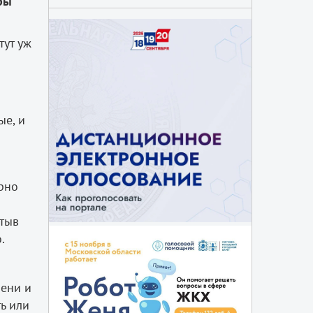
бы
тут уж
ые, и
рно
стыв
.
мени и
ь или