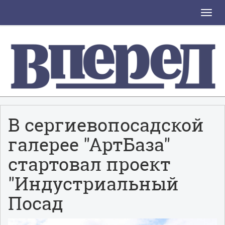
Toggle
naviga
В сергиевопосадской
галерее "АртБаза"
стартовал проект
"Индустриальный
Посад