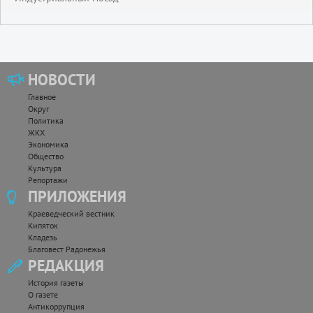
НОВОСТИ
Главное
Округ
Политика
ЖКХ
Экономика
Общество
Культура
Репортажи
ПРИЛОЖЕНИЯ
Краеведческий вестник
Кипяток
Кладезь
Благовест Радонежья
РЕДАКЦИЯ
История газеты
О газете
Антикоррупция