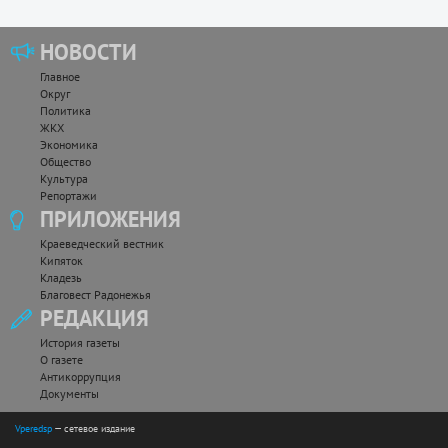
НОВОСТИ
Главное
Округ
Политика
ЖКХ
Экономика
Общество
Культура
Репортажи
ПРИЛОЖЕНИЯ
Краеведческий вестник
Кипяток
Кладезь
Благовест Радонежья
РЕДАКЦИЯ
История газеты
О газете
Антикоррупция
Документы
Vperedsp
— сетевое издание