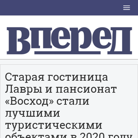
Toggle
naviga
Старая гостиница
Лавры и пансионат
«Восход» стали
лучшими
туристическими
объектами в 2020 году