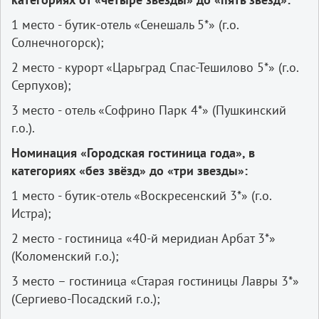
1 место - бутик-отель «Сенешаль 5*» (г.о.
Солнечногорск);
2 место - курорт «Царьград Спас-Тешилово 5*» (г.о.
Серпухов);
3 место - отель «Софрино Парк 4*» (Пушкинский
г.о.).
Номинация «Городская гостиница года», в
категориях «без звёзд» до «три звезды»:
1 место - бутик-отель «Воскресенский 3*» (г.о.
Истра);
2 место - гостиница «40-й меридиан Арбат 3*»
(Коломенский г.о.);
3 место – гостиница «Старая гостиницы Лавры 3*»
(Сергиево-Посадский г.о.);