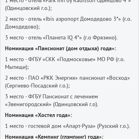
1 место - отель «Park Inn by Radisson Одинцово 4*»
(Одинцовский г.о.);
2 место - отель «Ibis аэропорт Домодедово 3*» (г.о.
Домодедово);
3 место - отель «Планета IQ 4*» (г.о Фрязино).
Номинация «Пансионат (дом отдыха) года»:
1 место - ФГБУ «СКК «Подмосковье» МО РФ (г.о.
Мытищи);
2 место - ПАО «РКК Энергия» пансионат «Восход»
(Сергиево-Посадский г.о.);
3 место - ФГБУ Пансионат с лечением
«Звенигородский» (Одинцовский г.о).
Номинация «Хостел года»:
1 место - гостевой дом «Апарт-Руза» (Рузский г.о.).
Номинация «Кемпинг (глэмпинг) года»: