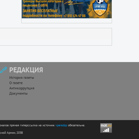
РЕДАКЦИЯ
История газеты
О газете
Антикоррупция
Документы
риалов прямая гиперссылка на источник
vperedsp
обязательна.
асной Армии, 203В