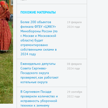
ПОХОЖИЕ МАТЕРИАЛЫ
Более 200 объектов
19 февраля
филиала ФГБУ «ЦЖКУ»
2024 года
Минобороны России (по
г. Москве и Московской
области) будет
отремонтировано
собственными силами в
2024 году
Еженедельно депутаты
08 февраля
Совета Сергиево-
2024 года
Посадского округа
проверяют, как работают
котельные округа
В Сергиевом Посаде
29 сентября
проверили количество и
2022 года
исправность уборочной
техники к зимнему