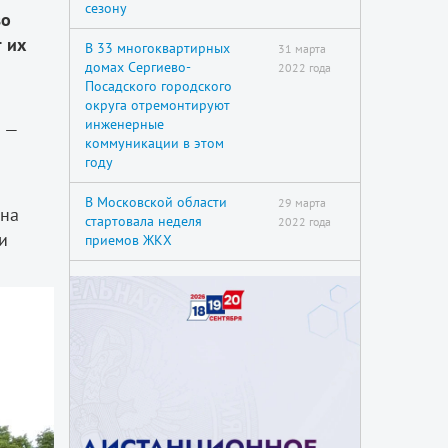
сезону
во
т
их
В 33 многоквартирных
31 марта
домах Сергиево-
2022 года
Посадского городского
округа отремонтируют
инженерные
к —
коммуникации в этом
году
В Московской области
29 марта
 на
стартовала неделя
2022 года
и
приемов ЖКХ