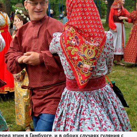
еред
этим
в
Гамбурге
,
и
в
обоих
случаях
гуляния
с