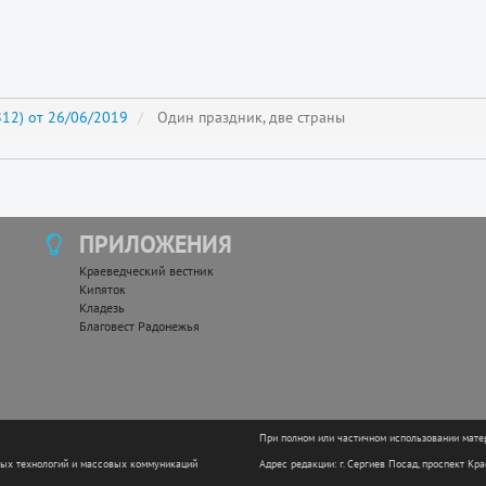
12) от 26/06/2019
Один праздник, две страны
ПРИЛОЖЕНИЯ
Краеведческий вестник
Кипяток
Кладезь
Благовест Радонежья
При полном или частичном использовании мате
ных технологий и массовых коммуникаций
Адрес редакции: г. Сергиев Посад, проспект Кр