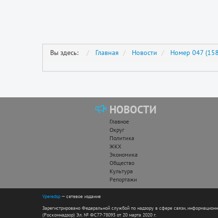
Вы здесь:
Главная
Новости
Номер 047 (158
НОВОСТИ
Главное
Округ
Политика
ЖКХ
Экономика
Общество
Культура
Репортажи
Vperedsp
— сетевое издание
Зарегистрировано Федеральной службой по надзору в сфере связи, информацион
(Роскомнадзор) Эл. № ФС77-78093 от 20 марта 2020 г.