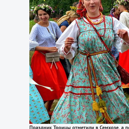
Праздник
Троицы
отметили
в
Семхозе
,
а
п