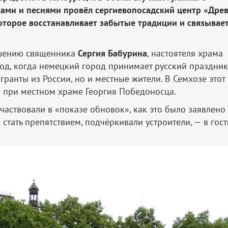
ками
и
песнями
провёл
сергиевопосадский
центр
«
Дре
оторое
восстанавливает
забытые
традиции
и
связывае
ашению священника
Сергия Бабурина
, настоятеля храма
год, когда немецкий город принимает русский праздни
гранты из России, но и местные жители. В Семхозе этот
 при местном храме Георгия Победоносца.
участвовали в «показе обновок», как это было заявлено
 стать препятствием, подчёркивали устроители, — в гост