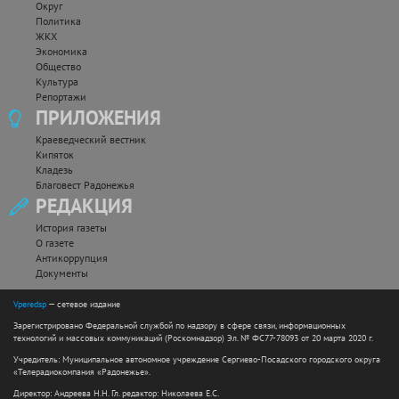
Округ
Политика
ЖКХ
Экономика
Общество
Культура
Репортажи
ПРИЛОЖЕНИЯ
Краеведческий вестник
Кипяток
Кладезь
Благовест Радонежья
РЕДАКЦИЯ
История газеты
О газете
Антикоррупция
Документы
Vperedsp
— сетевое издание
Зарегистрировано Федеральной службой по надзору в сфере связи, информационных
технологий и массовых коммуникаций (Роскомнадзор) Эл. № ФС77-78093 от 20 марта 2020 г.
Учредитель: Муниципальное автономное учреждение Сергиево-Посадского городского округа
«Телерадиокомпания «Радонежье».
Директор: Андреева Н.Н. Гл. редактор: Николаева Е.С.