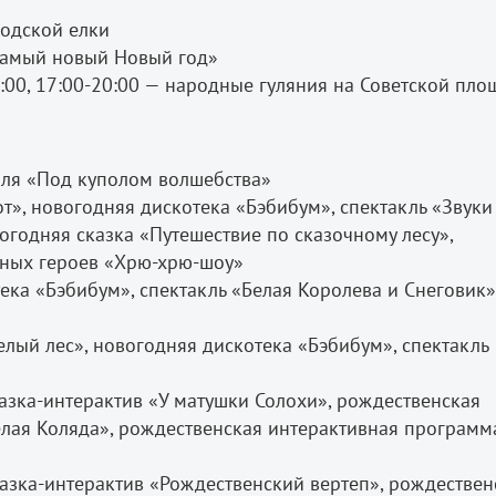
родской елки
«Самый новый Новый год»
14:00, 17:00-20:00 — народные гуляния на Советской пл
аля «Под куполом волшебства»
от», новогодняя дискотека «Бэбибум», спектакль «Звуки
огодняя сказка «Путешествие по сказочному лесу»,
чных героев «Хрю-хрю-шоу»
ека «Бэбибум», спектакль «Белая Королева и Снеговик»
елый лес», новогодняя дискотека «Бэбибум», спектакль
казка-интерактив «У матушки Солохи», рождественская
елая Коляда», рождественская интерактивная программ
казка-интерактив «Рождественский вертеп», рождествен