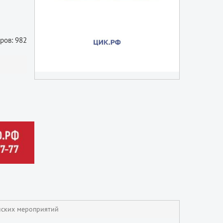
ров: 982
нских мероприятий