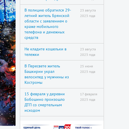
В полицию обратился 29-
23 августа
летний житель Брянской
2023 года
области с заявлением о
краже мобильного
телефона и денежных
средств
Не кладите кошельки в
23 августа
тележки
2023 года
В Пересвете житель
25 июня
Башкирии украл
2023 года
велосипед у мужчины из
Костромы
15 февраля у деревни
17 февраля
Бобошино произошло
2023 года
ДТП со смертельным
исходом