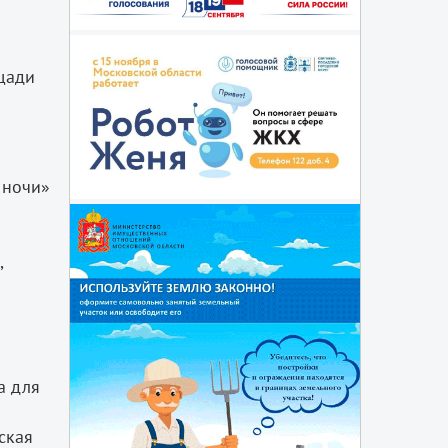
ощади
 ночи»
,
а для
ская