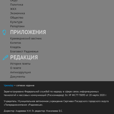
Округ
Политика
ЖКХ
Экономика
Общество
Культура
Репортажи
ПРИЛОЖЕНИЯ
Краеведческий вестник
Кипяток
Кладезь
Благовест Радонежья
РЕДАКЦИЯ
История газеты
О газете
Антикоррупция
Документы
Vperedsp
— сетевое издание
Зарегистрировано Федеральной службой по надзору в сфере связи, информационных
технологий и массовых коммуникаций (Роскомнадзор) Эл. № ФС77-78093 от 20 марта 2020 г.
Учредитель: Муниципальное автономное учреждение Сергиево-Посадского городского округа
«Телерадиокомпания «Радонежье».
Директор: Андреева Н.Н. Гл. редактор: Николаева Е.С.