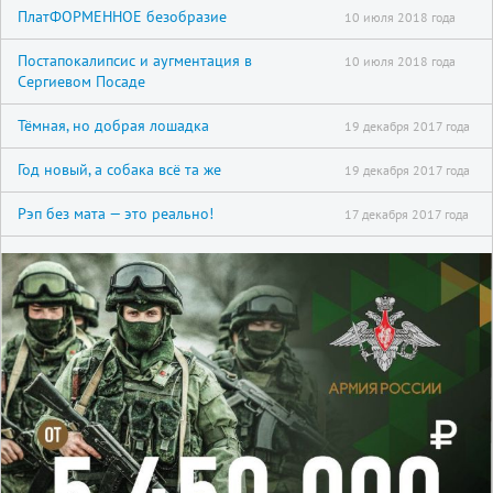
ПлатФОРМЕННОЕ безобразие
10 июля 2018 года
Постапокалипсис и аугментация в
10 июля 2018 года
Сергиевом Посаде
Тёмная, но добрая лошадка
19 декабря 2017 года
Год новый, а собака всё та же
19 декабря 2017 года
Рэп без мата — это реально!
17 декабря 2017 года