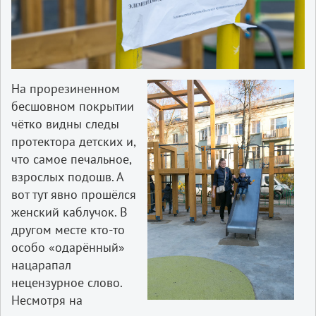
На прорезиненном
бесшовном покрытии
чётко видны следы
протектора детских и,
что самое печальное,
взрослых подошв. А
вот тут явно прошёлся
женский каблучок. В
другом месте кто-то
особо «одарённый»
нацарапал
нецензурное слово.
Несмотря на