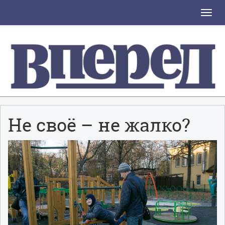
Toggle
naviga
Не своё – не жалко?