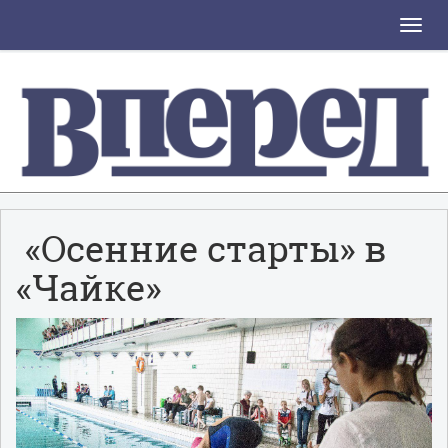
Toggle
naviga
«Осенние старты» в
«Чайке»